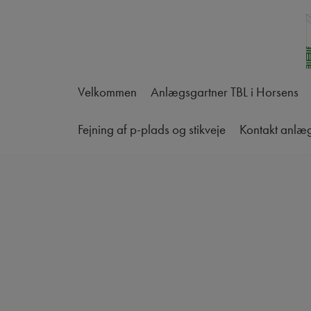
Hop
til
indholdet
Velkommen
Anlægsgartner TBL i Horsens
Fejning af p-plads og stikveje
Kontakt anlæ