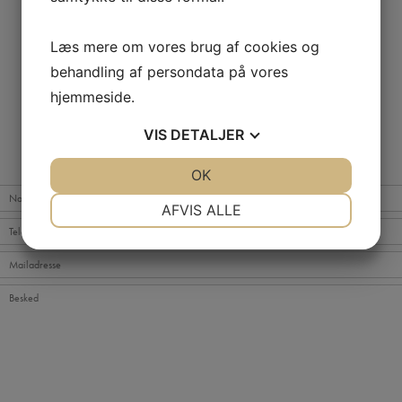
Læs mere om vores brug af cookies og
behandling af persondata på vores
hjemmeside.
VIS
DETALJER
SEND OS EN BESKED
JA
NEJ
OK
JA
NEJ
NØDVENDIGE
PRÆFERENCER
AFVIS ALLE
JA
NEJ
JA
NEJ
MARKETING
STATISTIK