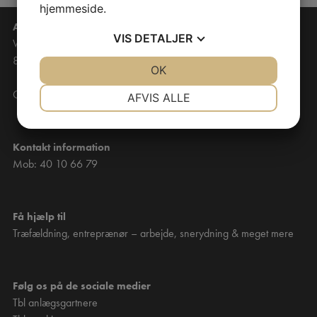
hjemmeside.
Anlægsgartner TBL
VIS
DETALJER
Willemoesvej 5
8700 Horsens
JA
NEJ
OK
JA
NEJ
NØDVENDIGE
PRÆFERENCER
CVR: 42002860
AFVIS ALLE
JA
NEJ
JA
NEJ
MARKETING
STATISTIK
Kontakt information
Mob:
40 10 66 79
Få hjælp til
Træfældning, entreprænør – arbejde, snerydning & meget mere
Følg os på de sociale medier
Tbl anlægsgartnere