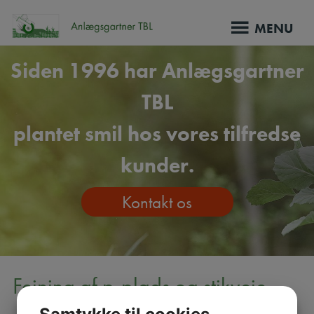
Hop
til
MENU
indholdet
Siden 1996 har Anlægsgartner
TBL
plantet smil hos vores tilfredse
kunder.
Kontakt os
Fejning af p-plads og stikveje